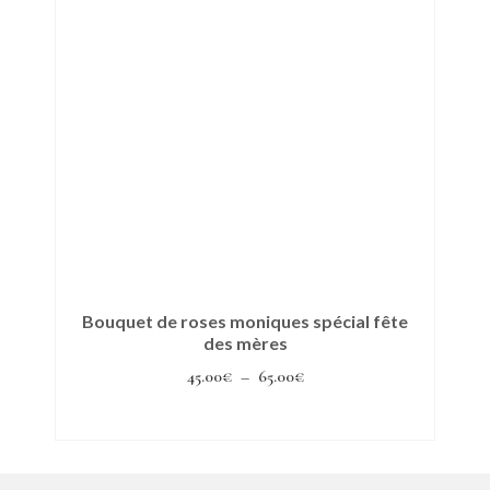
Bouquet de roses moniques spécial fête
des mères
Plage
45.00
€
–
65.00
€
de
Choix des options
prix :
Ce
45.00€
produit