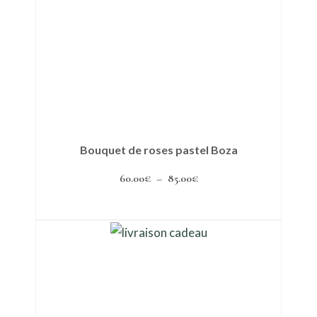
Bouquet de roses pastel Boza
Plage
60.00
€
–
85.00
€
de
Choix des options
prix :
Ce
60.00€
produit
à
a
85.00€
plusieurs
variations.