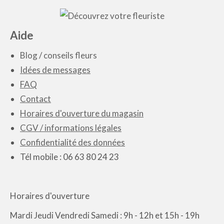
à
a
65.00€
plusieurs
Aide
variations.
Blog
/
conseils fleurs
Les
Idées de messages
options
FAQ
peuvent
Contact
être
Horaires d'ouverture du magasin
choisies
CGV / informations légales
sur
Confidentialité des données
la
Tél mobile : 06 63 80 24 23
page
du
produit
Horaires d'ouverture
Mardi Jeudi Vendredi Samedi : 9h - 12h et 15h - 19h