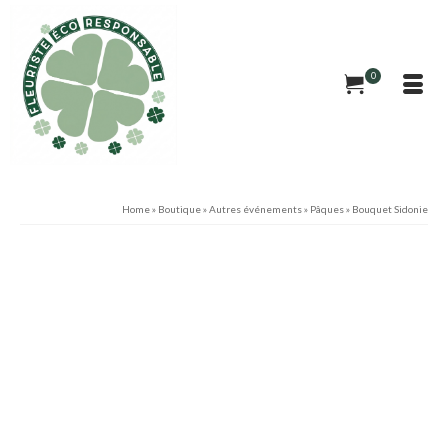
0
Home
»
Boutique
»
Autres événements
»
Pâques
»
Bouquet Sidonie