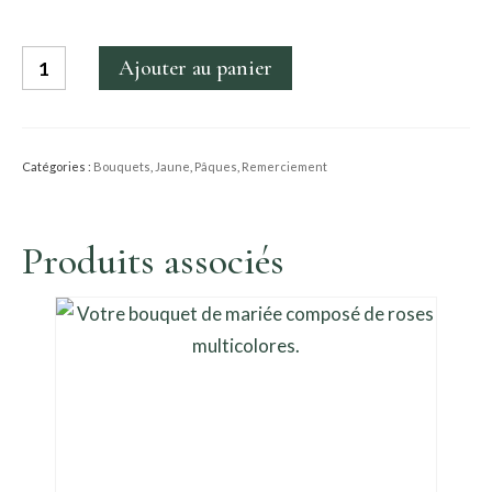
quantité
Ajouter au panier
de
Bouquet
Sidonie
Catégories :
Bouquets
,
Jaune
,
Pâques
,
Remerciement
Produits associés