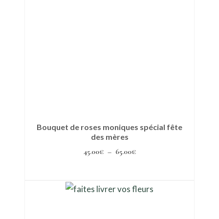
Bouquet de roses moniques spécial fête
des mères
Plage
45.00
€
–
65.00
€
de
Choix des options
prix :
Ce
45.00€
produit
à
a