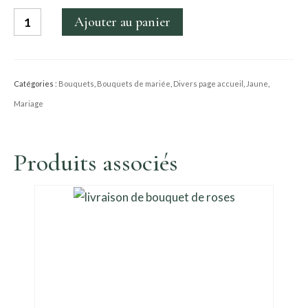
quantité
Ajouter au panier
de
Bouquet
de
Catégories :
Bouquets
,
Bouquets de mariée
,
Divers page accueil
,
Jaune
,
mariée
Mariage
Valentine
Produits associés