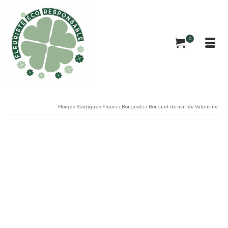
0
Home
»
Boutique
»
Fleurs
»
Bouquets
»
Bouquet de mariée Valentine