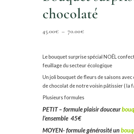
chocolaté
Plage
45.00
€
–
70.00
€
de
prix :
Le bouquet surprise spécial NOËL confecti
45.00€
feuillage du secteur écologique
à
70.00€
Un joli bouquet de fleurs de saisons ave
de chocolat de notre voisin pâtissier ( la f
Plusieurs formules
PETIT – formule plaisir douceur
bouq
l’ensemble 45€
MOYEN- formule générosité un
bouq