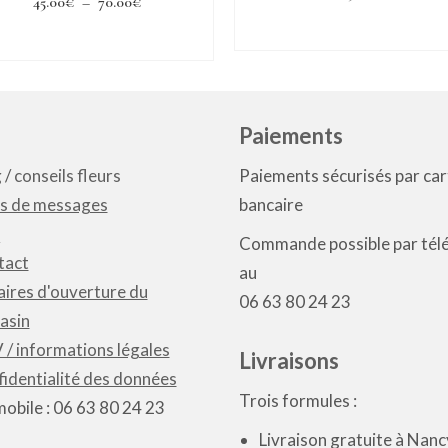
Plage
45.00
€
–
70.00
€
la
page
de
Ajouter au panier
page
Choix des options
du
prix :
du
Ce
produit
45.00€
produit
produit
à
a
Paiements
70.00€
plusieurs
g
/
conseils fleurs
Paiements sécurisés par car
variations.
s de messages
bancaire
Les
Q
Commande possible par tél
options
tact
au
peuvent
ires d'ouverture du
06 63 80 24 23
être
asin
choisies
/ informations légales
Livraisons
sur
identialité des données
la
Trois formules :
mobile : 06 63 80 24 23
page
Livraison gratuite à Nanc