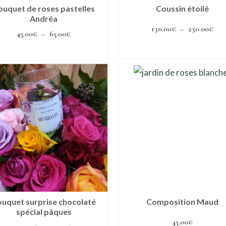
ouquet de roses pastelles
Coussin étoilé
Andréa
Pla
130.00
€
–
230.00
€
Plage
45.00
€
–
65.00
€
de
de
Choix des options
Choix des options
prix
prix :
Ce
Ce
130
45.00€
produit
produit
à
à
a
a
230
65.00€
plusieurs
plusieurs
variations.
variations.
Les
Les
options
options
peuvent
peuvent
être
être
choisies
choisies
uquet surprise chocolaté
Composition Maud
sur
spécial pâques
sur
45.00
€
la