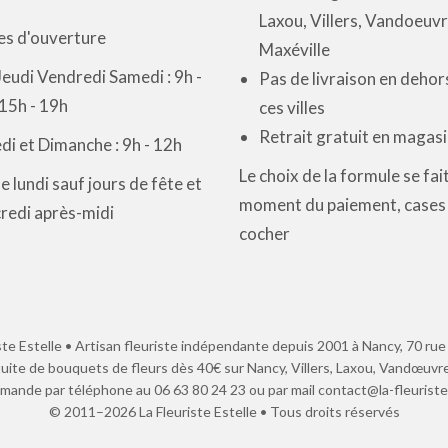
du
Laxou, Villers, Vandoeuvr
produit
es d'ouverture
Maxéville
eudi Vendredi Samedi : 9h -
Pas de livraison en dehor
15h - 19h
ces villes
Retrait gratuit en magas
i et Dimanche : 9h - 12h
Le choix de la formule se fai
e lundi sauf jours de fête et
moment du paiement, cases
redi après-midi
cocher
ste Estelle • Artisan fleuriste indépendante depuis 2001 à Nancy, 70 ru
tuite de bouquets de fleurs dès 40€ sur Nancy, Villers, Laxou, Vandœuvre
ande par téléphone au 06 63 80 24 23 ou par mail contact@la-fleurist
© 2011–2026 La Fleuriste Estelle • Tous droits réservés