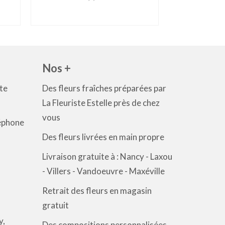
la
Ajouter au panier
page
du
produit
Nos +
te
Des fleurs fraîches préparées par
La Fleuriste Estelle près de chez
vous
éphone
Des fleurs livrées en main propre
Livraison gratuite à : Nancy - Laxou
- Villers - Vandoeuvre - Maxéville
Retrait des fleurs en magasin
gratuit
y,
Des compositions personnalisées