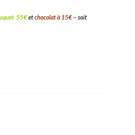
uquet 55€
et
chocolat à 15€
– soit