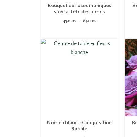
Bouquet de roses moniques
B
spécial fête des mères
Plage
45.00
€
–
65.00
€
de
Choix des options
prix :
Ce
45.00€
produit
à
a
65.00€
plusieurs
variations.
Les
options
peuvent
être
choisies
Noël en blanc – Composition
Bo
Sophie
sur