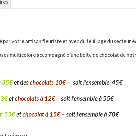
ires
par votre artisan fleuriste et avec du feuillage du secteur 
oses multicolore accompagné d’une boite de chocolat de notre v
à 35€
et des
chocolats 10€
– soit l’ensemble 45€
43€
et
chocolats à 12€
–
soit l’ensemble à
55€
t 55€
et
chocolat à 15€
– soit l’ensemble à 70€
taires