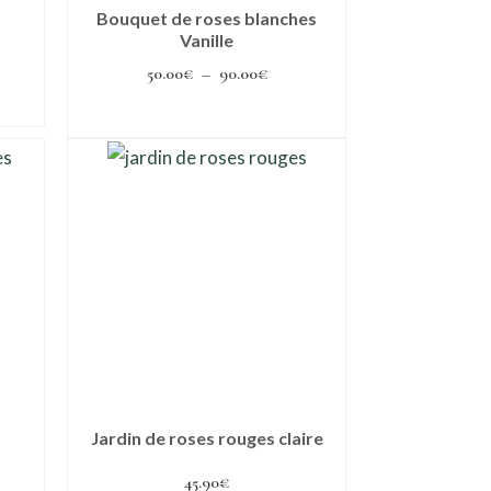
Bouquet de roses blanches
Vanille
ge
Plage
50.00
€
–
90.00
€
de
Choix des options
 :
prix :
Ce
.00€
50.00€
produit
à
a
.00€
90.00€
plusieurs
variations.
Les
options
peuvent
être
choisies
Jardin de roses rouges claire
sur
45.90
€