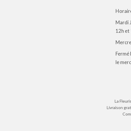
Horair
Mardi J
12h et 
Mercred
Fermé l
le merc
La Fleuri
Livraison gra
Comm