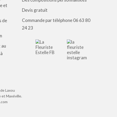
e et
Devis gratuit
Commande par téléphone 06 63 80
s de
24 23
in
t au
 à
e de Laxou
 et Maxéville.
e.com