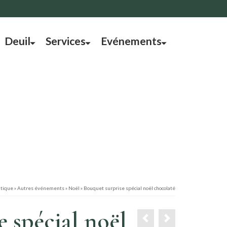
Deuil
Services
Evénements
tique
»
Autres événements
»
Noël
»
Bouquet surprise spécial noël chocolaté
e spécial noël