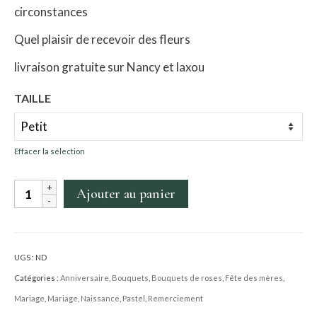
circonstances
à
Quel plaisir de recevoir des fleurs
60.00€
livraison gratuite sur Nancy et laxou
TAILLE
Effacer la sélection
quantité
Ajouter au panier
de
Bouquet
de
UGS :
ND
roses
Catégories :
Anniversaire
,
Bouquets
,
Bouquets de roses
,
Fête des mères
,
coloré
Mariage
,
Mariage
,
Naissance
,
Pastel
,
Remerciement
Elyam