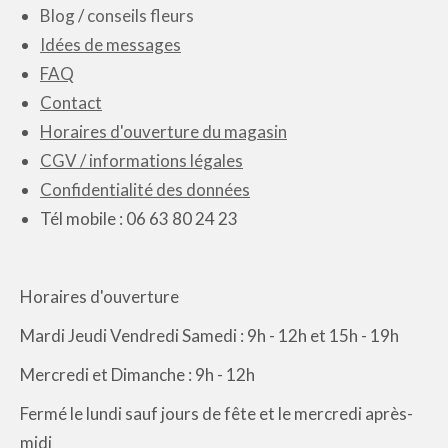
Les
Blog
/
conseils fleurs
options
Idées de messages
peuvent
FAQ
être
Contact
choisies
Horaires d'ouverture du magasin
sur
CGV / informations légales
la
Confidentialité des données
page
Tél mobile : 06 63 80 24 23
du
produit
Horaires d'ouverture
Mardi Jeudi Vendredi Samedi : 9h - 12h et 15h - 19h
Mercredi et Dimanche : 9h - 12h
Fermé le lundi sauf jours de fête et le mercredi après-
midi