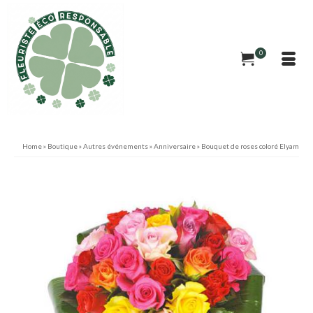
0
Home
»
Boutique
»
Autres événements
»
Anniversaire
»
Bouquet de roses coloré Elyam