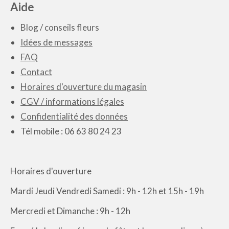
Aide
variations.
Blog
/
conseils fleurs
Les
Idées de messages
options
FAQ
peuvent
Contact
être
Horaires d'ouverture du magasin
choisies
CGV / informations légales
sur
Confidentialité des données
la
Tél mobile : 06 63 80 24 23
page
du
produit
Horaires d'ouverture
Mardi Jeudi Vendredi Samedi : 9h - 12h et 15h - 19h
Mercredi et Dimanche : 9h - 12h