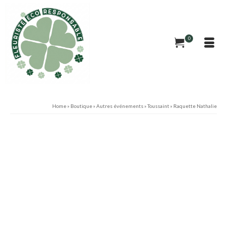
0
Home
»
Boutique
»
Autres événements
»
Toussaint
»
Raquette Nathalie