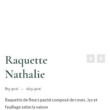
Raquette
Nathalie
Plage
89.90
€
–
169.90
€
de
Raquette de fleurs pastel composé de roses , lys et
prix :
feuillage selon la saison
89.90€