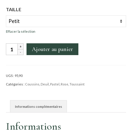
à
TAILLE
169.90€
Effacer la sélection
quantité
Ajouter au panier
de
Raquette
Nathalie
UGS :
95,90
Catégories :
Coussins
,
Deuil
,
Pastel
,
Rose
,
Toussaint
Informations complémentaires
Informations