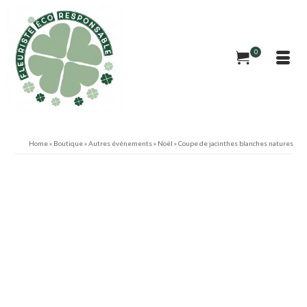
0
Home
»
Boutique
»
Autres événements
»
Noël
»
Coupe de jacinthes blanches natures