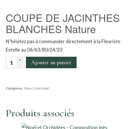
COUPE DE JACINTHES
BLANCHES Nature
N’hésitez pas à commander directement à la Fleuriste
Estelle au 06/63/80/24/23
quantité
Ajouter au panier
de
Coupe
de
Catégories :
Blanc
,
Noël
,
Noël
jacinthes
blanches
Produits associés
natures